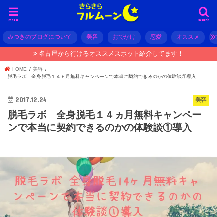
menu
search
みつきのブログについて
美容
おでかけ
恋愛
オススメ
名古屋から行けるオススメスポット紹介してます！
HOME
美容
脱毛ラボ 全身脱毛１４ヵ月無料キャンペーンで本当に契約できるのかの体験談①導入
2017.12.24
美容
脱毛ラボ 全身脱毛１４ヵ月無料キャンペー
ンで本当に契約できるのかの体験談①導入