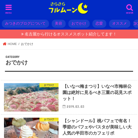
menu
search
みつきのブログについて
美容
おでかけ
恋愛
オススメ
名古屋から行けるオススメスポット紹介してます！
HOME
おでかけ
おでかけ
おでかけ
【いなべ梅まつり】いなべ市梅林公
園は絶対に見るべき三重の花見スポ
ット！
2019.03.03
おでかけ
【シャンドール】桃パフェで有名！
季節のパフェやパスタが美味しい大
人気の半田市のカフェリポ