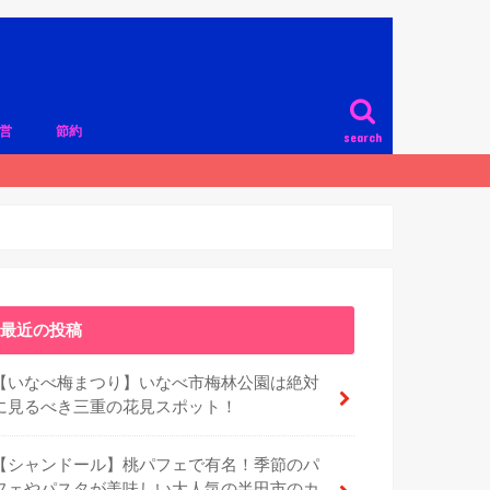
営
節約
search
最近の投稿
【いなべ梅まつり】いなべ市梅林公園は絶対
に見るべき三重の花見スポット！
【シャンドール】桃パフェで有名！季節のパ
フェやパスタが美味しい大人気の半田市のカ