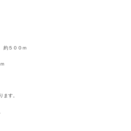
 約５００ｍ
０ｍ
ります。
。